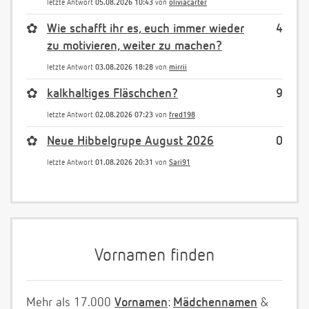
letzte Antwort
05.08.2026 10:43
von
oliviacarter
✿
Wie schafft ihr es, euch immer wieder
4
zu motivieren, weiter zu machen?
letzte Antwort
03.08.2026 18:28
von
mirrii
✿
kalkhaltiges Fläschchen?
9
letzte Antwort
02.08.2026 07:23
von
fred198
✿
Neue Hibbelgrupe August 2026
0
letzte Antwort
01.08.2026 20:31
von
Sari91
Vornamen finden
Mehr als 17.000
Vornamen
:
Mädchennamen
&