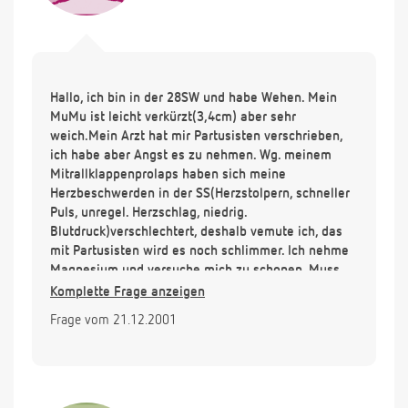
Hallo, ich bin in der 28SW und habe Wehen. Mein
MuMu ist leicht verkürzt(3,4cm) aber sehr
weich.Mein Arzt hat mir Partusisten verschrieben,
ich habe aber Angst es zu nehmen. Wg. meinem
Mitrallklappenprolaps haben sich meine
Herzbeschwerden in der SS(Herzstolpern, schneller
Puls, unregel. Herzschlag, niedrig.
Blutdruck)verschlechtert, deshalb vemute ich, das
mit Partusisten wird es noch schlimmer. Ich nehme
Magnesium und versuche mich zu schonen. Muss
ich die Tablette wirklich nehmen?. Mein Arzt rät mir
Komplette Frage anzeigen
das, aber ich bin nicht so überzeugt. Meine
Frage vom 21.12.2001
Hebamme ist leider z. Z. im Urlaub.
Danke für die Antwort