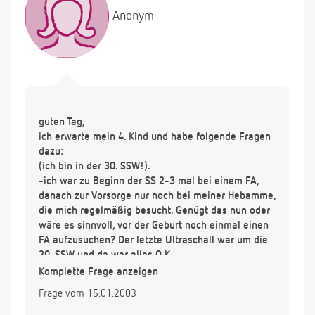
Anonym
guten Tag,
ich erwarte mein 4. Kind und habe folgende Fragen
dazu:
(ich bin in der 30. SSW!).
-ich war zu Beginn der SS 2-3 mal bei einem FA,
danach zur Vorsorge nur noch bei meiner Hebamme,
die mich regelmäßig besucht. Genügt das nun oder
wäre es sinnvoll, vor der Geburt noch einmal einen
FA aufzusuchen? Der letzte Ultraschall war um die
20. SSW und da war alles O.K.
Komplette Frage anzeigen
-ändert sich daran etwas, wenn ich eine Hausgeburt
Frage vom 15.01.2003
anstrebe - sollte ich davor dann noch einmal einen
Ultraschall machen o.a.?