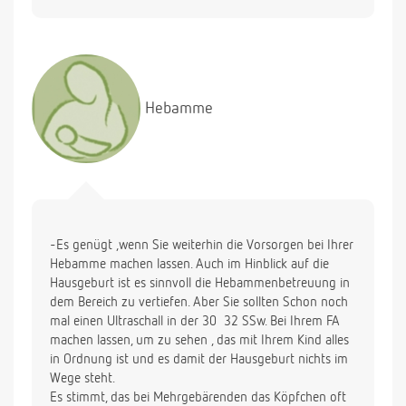
-stimmt es, dass es bei Mehrgebärenden öfters
vorkommt, dass das Köpfchen nicht rechtzeitig fest
im Becken sitzt und dadurch bei einem
Blasensprung die Nabelschnur vorfallen kann? Das
Hebamme
macht mir Sorge. Falls das unterwegs oder zu
Hause passiert, ist dann alles zu spät? Was mache
ich in dem Falle ausser hinlegen und das Becken
hochlagern? Kann dadurch das Köpfchen und die
Nabelschnur wieder zurückrutschen?
-ich habe die ersten Monate Folio eingenommen.
-Es genügt ,wenn Sie weiterhin die Vorsorgen bei Ihrer
Soll ich das jetzt noch immer machen?
Hebamme machen lassen. Auch im Hinblick auf die
Hausgeburt ist es sinnvoll die Hebammenbetreuung in
dem Bereich zu vertiefen. Aber Sie sollten Schon noch
mal einen Ultraschall in der 30  32 SSw. Bei Ihrem FA
machen lassen, um zu sehen , das mit Ihrem Kind alles
in Ordnung ist und es damit der Hausgeburt nichts im
Wege steht.
Es stimmt, das bei Mehrgebärenden das Köpfchen oft