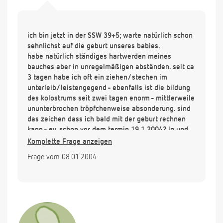
ich bin jetzt in der SSW 39+5; warte natürlich schon
sehnlichst auf die geburt unseres babies.
habe natürlich ständiges hartwerden meines
bauches aber in unregelmäßigen abständen. seit ca
3 tagen habe ich oft ein ziehen/stechen im
unterleib/leistengegend - ebenfalls ist die bildung
des kolostrums seit zwei tagen enorm - mittlerweile
ununterbrochen tröpfchenweise absonderung. sind
das zeichen dass ich bald mit der geburt rechnen
kann - ev. schon vor dem termin 19.1.2004? lg und
danke
Komplette Frage anzeigen
Frage vom 08.01.2004