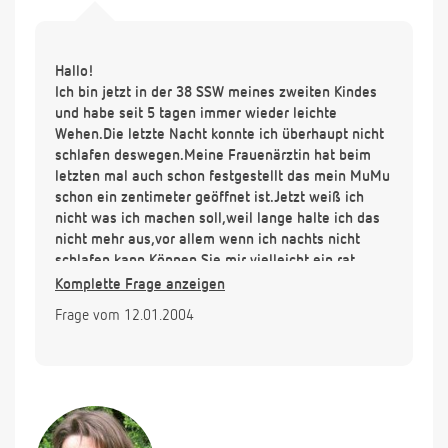
Hallo!
Ich bin jetzt in der 38 SSW meines zweiten Kindes
und habe seit 5 tagen immer wieder leichte
Wehen.Die letzte Nacht konnte ich überhaupt nicht
schlafen deswegen.Meine Frauenärztin hat beim
letzten mal auch schon festgestellt das mein MuMu
schon ein zentimeter geöffnet ist.Jetzt weiß ich
nicht was ich machen soll,weil lange halte ich das
nicht mehr aus,vor allem wenn ich nachts nicht
schlafen kann.Können Sie mir vielleicht ein rat
geben was ich machen kann oder womit ich
Komplette Frage anzeigen
demnächst rechnen muß?
Frage vom 12.01.2004
Danke
Diana