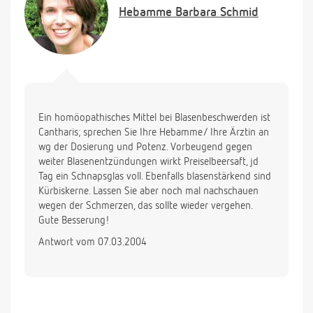
Latein am Ende!! Vielen Lieben Dank im voraus!
Hebamme
Barbara Schmid
Liebe Grüße Britta Landmesser
Ein homöopathisches Mittel bei Blasenbeschwerden ist
Cantharis; sprechen Sie Ihre Hebamme/ Ihre Ärztin an
wg der Dosierung und Potenz. Vorbeugend gegen
weiter Blasenentzündungen wirkt Preiselbeersaft, jd
Tag ein Schnapsglas voll. Ebenfalls blasenstärkend sind
Kürbiskerne. Lassen Sie aber noch mal nachschauen
wegen der Schmerzen, das sollte wieder vergehen.
Gute Besserung!
Antwort vom 07.03.2004