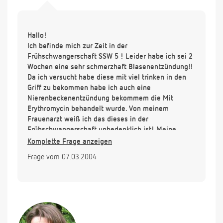
Hallo!
Ich befinde mich zur Zeit in der
Frühschwangerschaft SSW 5 ! Leider habe ich sei 2
Wochen eine sehr schmerzhaft Blasenentzündung!!
Da ich versucht habe diese mit viel trinken in den
Griff zu bekommen habe ich auch eine
Nierenbeckenentzündung bekommem die Mit
Erythromycin behandelt wurde. Von meinem
Frauenarzt weiß ich das dieses in der
Frühschwangerschaft unbedenklich ist! Meine
Nierenschmerzen haben sind auch weg ! Aber ich
Komplette Frage anzeigen
habe trotz vielem trinken von Harntee und anderen
Frage vom 07.03.2004
Tee`s immer moch starke Schmerzen beim
Wasserlassen . Eine Urin Kultur steht noch aus!!
Meine Frage haben Sie eine Tip wodurch meine
Beschwerden besser werden können??? Dies ist
mein 4. Kind und ich bin eine erfahrende
Schwangere aber jetzt bin auch ich mit meinem