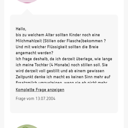
Hallo,
bis zu welchem Alter sollten Kinder noch eine
Milchmahlzeit (Stillen oder Flasche)bekommen ?
Und mit welcher Flüssigkeit sollten die Breie
angemacht werden?
Ich frage deshalb, da ich derzeit überlege, wie lange
ich meine Tochter (4 Monate) noch stillen soll. Sie
wird derzeit voll gestillt und ab einem gewissen
Zeitpunkt denke ich macht es keinen Sinn mehr auf
Ersatzmilch umzusteigen, wenn sie eh nicht mehr
lange eine Milchmahlzeit braucht.
Komplette Frage anzeigen
Den Brei mit Muttermilch anmachen möchte ich
Frage vom 13.07.2004
nicht.
Vielen Dank für die Antwort.