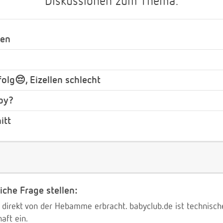
Diskussionen zum Thema:
ien
olg😔, Eizellen schlecht
by?
itt
iche Frage stellen:
 direkt von der Hebamme erbracht. babyclub.de ist technischer
aft ein.