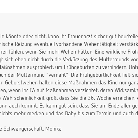
in könnte oder nicht, kann Ihr Frauenarzt sicher gut beurteilen
ische Reizung eventuell vorhandene Wehentätigkeit verstärkt.
cherer fühlen, wenn Sie mehr Wehen hätten. Eine wirkliche Fr
t sich eben nicht durch die Verkürzung des Muttermunds vor
Maßnahmen ausprobiert, um Frühgeburten zu verhindern. Unt
ch der Muttermund "vernäht". Die Frühgeburtlichkeit ließ si
gen Geburstwehen halten diese Maßnahmen das Kind nur ganz k
ten, wenn Ihr FA auf Maßnahmen verzichtet, deren Wirksamkei
e Wahrscheinlichkeit groß, dass Sie die 36. Woche erreichen. A
ann auch kommt. Es kann gut sein, dass Sie am Ende aller g
chts mehr merken und das Baby bis zum Termin und auch da
ere Schwangerschaft, Monika