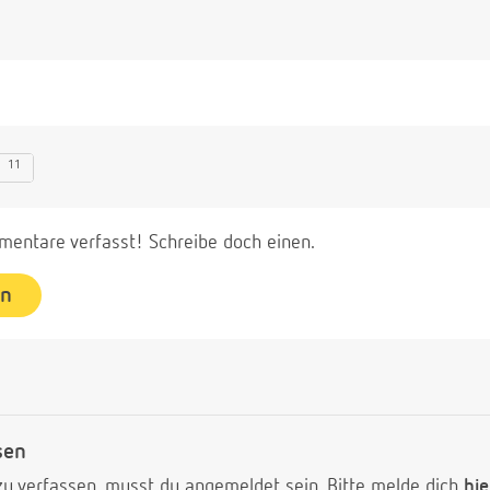
11
entare verfasst! Schreibe doch einen.
en
sen
 verfassen, musst du angemeldet sein. Bitte melde dich
hie