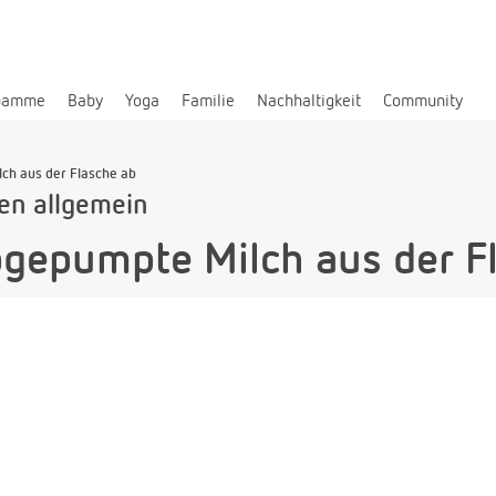
bamme
Baby
Yoga
Familie
Nachhaltigkeit
Community
lch aus der Flasche ab
len allgemein
bgepumpte Milch aus der F