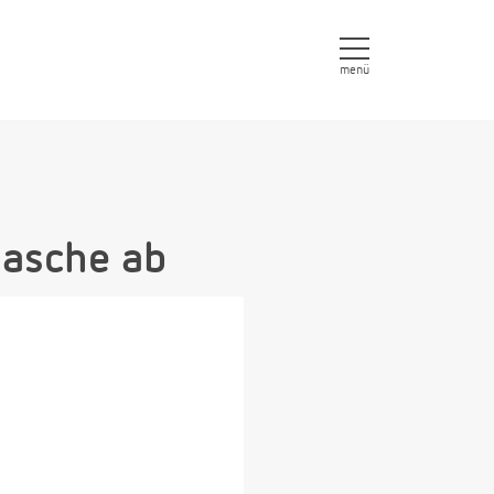
menü
lasche ab