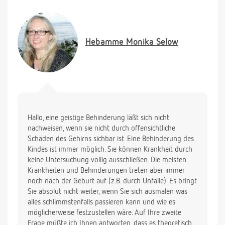
etwas auch zu geistigen Behinderungen führen
kann. Ich weiss zwar auch von dem "alles oder
nichts"_Prinzip, aber trotzdem wollte ich gerne
nochmal Ihre Meinung dazu hören. Gibt es auch
Hebamme
Monika Selow
eine Untersuchung, mit dér man eine ( geistige
)Behinderung durch die Medikamente feststellen
kann ?
Weiterhin habe ich vor ein paar Tagen eine
Amnioszentese durchführen lassen, da ich schon 35.
J. bin, bei der Einführung der Nadel ist mir
aufgefallen, das nicht die ganze Zeit eine
Hallo, eine geistige Behinderung läßt sich nicht
Ultraschallbild vorhanden war. Es wurde aber vorher
nachweisen, wenn sie nicht durch offensichtliche
gemacht und auch diverse Messungen. Erst nachher
Schäden des Gehirns sichbar ist. Eine Behinderung des
hat der Arzt nochmals per Ultraschall nachgeschaut.
Kindes ist immer möglich. Sie können Krankheit durch
Kann das Baby da irgendwie durch die Nadel
keine Untersuchung völlig ausschließen. Die meisten
verletzt worden sein ? Was könnte dadurch
Krankheiten und Behinderungen treten aber immer
passieren ?
noch nach der Geburt auf (z.B. durch Unfälle). Es bringt
Vielen Dank für die Beantwortung der Fragen
Sie absolut nicht weiter, wenn Sie sich ausmalen was
alles schlimmstenfalls passieren kann und wie es
möglicherweise festzustellen wäre. Auf Ihre zweite
Frage müßte ich Ihnen antworten, dass es theoretisch