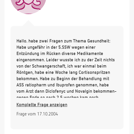
Hallo. habe zwei Fragen zum Thema Gesundheit:
Habe ungefähr in der 5.SSW wegen einer
Entzündung im Rücken diverse Medikamente
eingenommen. Leider wusste ich zu der Zeit nichts
von der Schwangerschaft, ich war einmal beim
Röntgen, habe eine Woche lang Cortisonspritzen
bekommen. Habe zu Beginn der Behandlung mit
ASS ratiopharm und Ibuprofen genommen, habe
vom Arzt dann Diclofenyc und Novalgin bekommen-
gegen Ende so nach 2,5 wochen kam noch
Tetrazepam als Muskelrelaxans dazu. Mein
Komplette Frage anzeigen
Frauenarzt meint zwar, ich sollte mir keine Sorgen
Frage vom 17.10.2004
machen, aber da ich die ´Medikamente nun doch
oft genommen habe, mache ich mir viele Gedanken.
Bin nun in der 15. SSW. Habe mal gelesen, das so