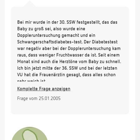
Bei mir wurde in der 30. SSW festgestellt, das das
Baby zu groß sei, also wurde eine
Doppleruntersuchung gemacht und ein
Schwangerschaftsdiabetes-test. Der Diabetestest
war negativ aber bei der Doppleruntersuchung kam
raus, dass weniger Fruchtwasser da ist. Seit einem
Monat sind auch die Herztöne vom Baby zu schnell.
Ich bin jetzt mitte der 36. SSW und bei der letzten
VU hat die Frauenärztin gesagt, dass alles schon
sehr weich ist.
Es werden auch noch weitere Untersuchungen
Komplette Frage anzeigen
gemacht, wegen dem Fruchtwasser und den
Frage vom 25.01.2005
Herztönen, aber ich mache mir den ganzen Tag über
nur Gedanken und habe schon richtige Angst das
jetzt noch irgendwas passieren kann. Mir wäre es
fasst lieber wenn das Baby jetzt schon kommen
würde, denn dann wären diese Probleme nicht mehr
da!