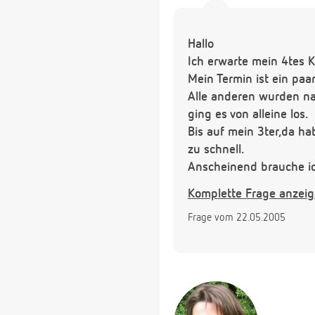
Hallo
Ich erwarte mein 4tes K
Mein Termin ist ein paar
Alle anderen wurden n
ging es von alleine los.
Bis auf mein 3ter,da ha
zu schnell.
Anscheinend brauche ic
alleine los geht und ni
Komplette Frage anzei
Zumal es ja mein 4tes i
Frage vom 22.05.2005
Himbeerblättertee trinke
Wie wirken denn diese 
Gibt es denn nicht etw
Danke
LG tanja