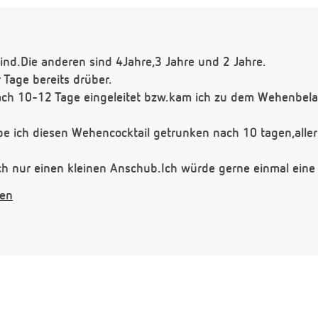
ind.Die anderen sind 4Jahre,3 Jahre und 2 Jahre.
 Tage bereits drüber.
ach 10-12 Tage eingeleitet bzw.kam ich zu dem Wehenbela
be ich diesen Wehencocktail getrunken nach 10 tagen,aller
h nur einen kleinen Anschub.Ich würde gerne einmal eine 
cht immer durch irhgendwelche Mittel.
gen
st,ist es ja doch schon merkwürdig dass es nie von alleine 
 ich bereits.
Rizinuskapseln.
as was die Wehen anschubst.