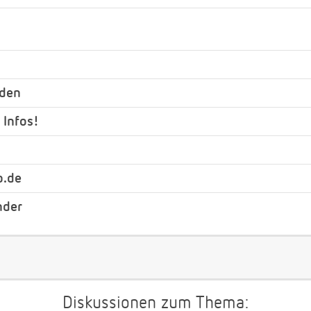
nden
 Infos!
b.de
nder
Diskussionen zum Thema: