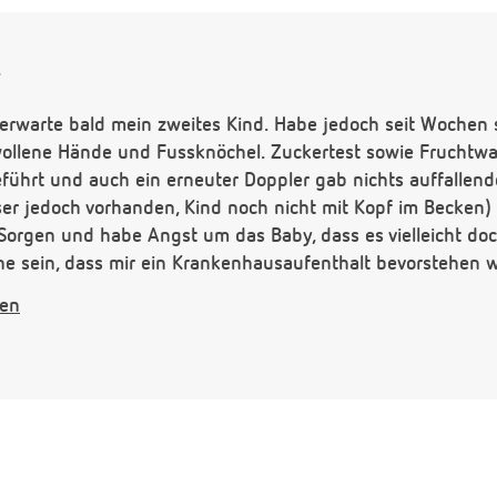
,
 erwarte bald mein zweites Kind. Habe jedoch seit Wochen
ollene Hände und Fussknöchel. Zuckertest sowie Fruchtw
führt und auch ein erneuter Doppler gab nichts auffallend
er jedoch vorhanden, Kind noch nicht mit Kopf im Becken)
Sorgen und habe Angst um das Baby, dass es vielleicht do
ne sein, dass mir ein Krankenhausaufenthalt bevorstehen
b wann muss man zur Beobachtung ins KH und ab wann ist 
gen
ven Werten bisher keine Rede bei mir waren...
d Danke.