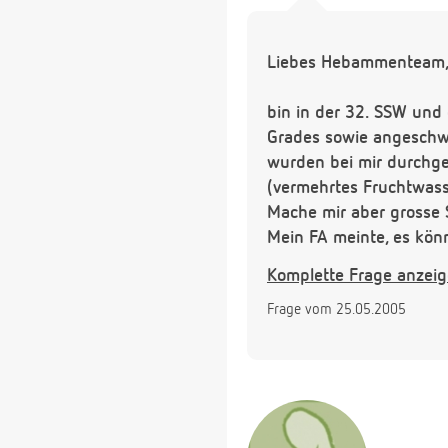
Liebes Hebammenteam
bin in der 32. SSW und
Grades sowie angeschw
wurden bei mir durchge
(vermehrtes Fruchtwass
Mache mir aber grosse 
Mein FA meinte, es kön
weiterhin ansteigen? A
Komplette Frage anzei
Gefahr, weil von negati
Frage vom 25.05.2005
Bitte helfen sie mir un