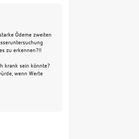
 starke Ödeme zweiten
asseruntersuchung
es zu erkennen?!!
ch krank sein könnte?
 würde, wenn Werte
eine Geburt ect. in