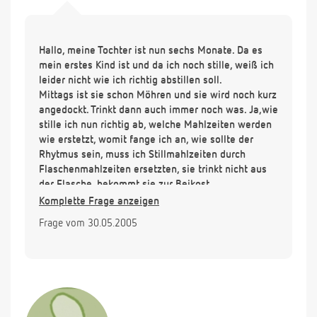
Hallo, meine Tochter ist nun sechs Monate. Da es
mein erstes Kind ist und da ich noch stille, weiß ich
leider nicht wie ich richtig abstillen soll.
Mittags ist sie schon Möhren und sie wird noch kurz
angedockt. Trinkt dann auch immer noch was. Ja,wie
stille ich nun richtig ab, welche Mahlzeiten werden
wie erstetzt, womit fange ich an, wie sollte der
Rhytmus sein, muss ich Stillmahlzeiten durch
Flaschenmahlzeiten ersetzten, sie trinkt nicht aus
der Flasche, bekommt sie zur Beikost
Flüssigkeit???... und und und. Ich hoffe ich
Komplette Frage anzeigen
übertreibe nicht, aber das sind zur Zeit Fragen die
Frage vom 30.05.2005
mich beschäftigen...
Ich würde mich sehr über eine Antwort oder gleich
mehrere freuen.
Danke schon einmal :-))