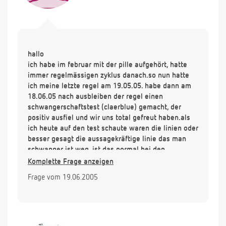
hallo
ich habe im februar mit der pille aufgehört, hatte
immer regelmässigen zyklus danach.so nun hatte
ich meine letzte regel am 19.05.05. habe dann am
18.06.05 nach ausbleiben der regel einen
schwangerschaftstest (claerblue) gemacht, der
positiv ausfiel und wir uns total gefreut haben.als
ich heute auf den test schaute waren die linien oder
besser gesagt die aussagekräftige linie das man
schwanger ist weg. ist das normal bei den
schwangerschafts test, das dass ergebnis nach 24 h
Komplette Frage anzeigen
nicht mehr ablesbar ist??soll ich noch einen test
Frage vom 19.06.2005
machen.ich habe auch die typischen
schwangerschaftsanzeigen, schmezen der
brustwarze, unterleibziehen bis in den rücken,
essen ohne ende und viel müdigkeit.kann ich dem
testergebnis glauben oder nicht, er hat ja positiv