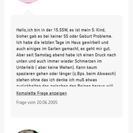
Hallo,ich bin in der 15.SSW, es ist mein 5. Kind,
bisher gab es bei keiner SS oder Geburt Probleme.
Ich habe die letzten Tage im Haus gewirbelt und
auch einiges im Garten gemacht, es geht mir gut.
Aber seit Samstag abend habe ich einen Druck nach
unten und auch immer wieder Schmerzen im
Unterleib ( aber keine Wehen). Kann kaum
spazieren gehen oder länger (z.Bps. beim Abwasch)
stehen ohne das ich denke ich muß etwas
zurückhalten das zwischen den Beinen heraus will.
Immer denke ich ich muß den Beckenboden
Komplette Frage anzeigen
anspannen und etwas zurückhalten ( wie beim
Frage vom 20.06.2005
Blasendrang). Was kann es sein, ich war erst vor
einer Woche zur Vorsorge und wohne im Ausland,
daher bin ich etwas zögerlich und kann mich nicht
so gut hier ausdrücken. Sollte ich etwas
unternehmen oder reicht viel liegen und Ruhe ?