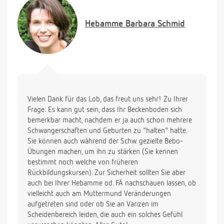
Vielen Dank für die Antwort im Voraus und ein
dickes Lob für das tolle Forum und die Arbeit der
Hebamme
Barbara Schmid
Hebammen, die ganzen sites sind prima gemacht !
Herzliche Grüße: Regina
Vielen Dank für das Lob, das freut uns sehr! Zu Ihrer
Frage: Es kann gut sein, dass Ihr Beckenboden sich
bemerkbar macht, nachdem er ja auch schon mehrere
Schwangerschaften und Geburten zu "halten" hatte.
Sie können auch während der Schw. gezielte Bebo-
Übungen machen, um ihn zu stärken (Sie kennen
bestimmt noch welche von früheren
Rückbildungskursen). Zur Sicherheit sollten Sie aber
auch bei Ihrer Hebamme od. FÄ nachschauen lassen, ob
vielleicht auch am Muttermund Veränderungen
aufgetreten sind oder ob Sie an Varizen im
Scheidenbereich leiden, die auch ein solches Gefühl