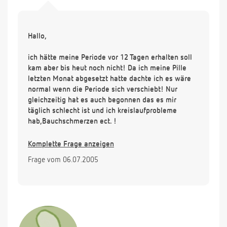
Hallo,
ich hätte meine Periode vor 12 Tagen erhalten soll
kam aber bis heut noch nicht! Da ich meine Pille
letzten Monat abgesetzt hatte dachte ich es wäre
normal wenn die Periode sich verschiebt! Nur
gleichzeitig hat es auch begonnen das es mir
täglich schlecht ist und ich kreislaufprobleme
hab,Bauchschmerzen ect. !
Hab darauf hin diesen Montag(vor zwei Tagen)
Komplette Frage anzeigen
einen Schwangerschaftstest gemacht der war
Frage vom 06.07.2005
negativ!
Kann es sein das sich an meinem zustand nichts
geändert hat das ich doch schwanger sein könnte!
Dankeschön im vorraus!