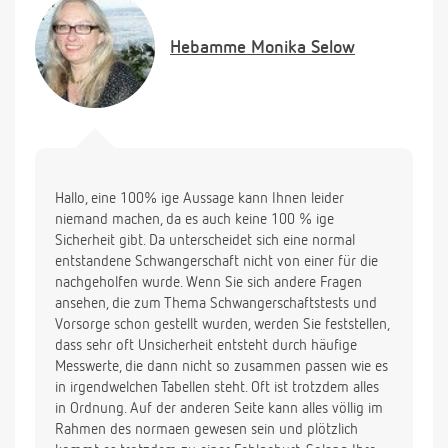
wirklich keine Hoffnung mehr machen sollte weil
der Wert nicht genug angestiegen ist?!
Hebamme
Monika Selow
Bin sehr aufgeregt, denn bisher habe ich noch keine
wirklich 100 %-ige Aussage erhalten.
Ach übrigens. ist vielleicht noch von Wichtigkeit:
Habe meine Mens nicht bekommen. Letzte Mens
war am 25.06. und mein Urin-Test hier zu Hause war
auch positiv.
Hallo, eine 100% ige Aussage kann Ihnen leider
Vielen Dank schon mal im Voraus
niemand machen, da es auch keine 100 % ige
Sicherheit gibt. Da unterscheidet sich eine normal
entstandene Schwangerschaft nicht von einer für die
nachgeholfen wurde. Wenn Sie sich andere Fragen
ansehen, die zum Thema Schwangerschaftstests und
Vorsorge schon gestellt wurden, werden Sie feststellen,
dass sehr oft Unsicherheit entsteht durch häufige
Messwerte, die dann nicht so zusammen passen wie es
in irgendwelchen Tabellen steht. Oft ist trotzdem alles
in Ordnung. Auf der anderen Seite kann alles völlig im
Rahmen des normaen gewesen sein und plötzlich