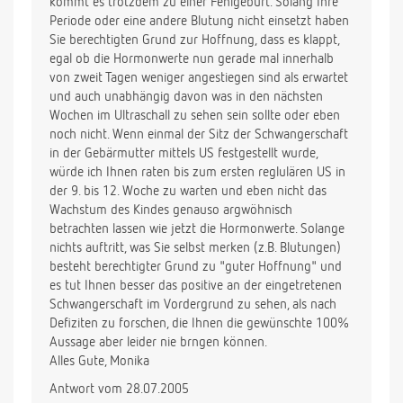
kommt es trotzdem zu einer Fehlgeburt. Solang Ihre
Periode oder eine andere Blutung nicht einsetzt haben
Sie berechtigten Grund zur Hoffnung, dass es klappt,
egal ob die Hormonwerte nun gerade mal innerhalb
von zweit Tagen weniger angestiegen sind als erwartet
und auch unabhängig davon was in den nächsten
Wochen im Ultraschall zu sehen sein sollte oder eben
noch nicht. Wenn einmal der Sitz der Schwangerschaft
in der Gebärmutter mittels US festgestellt wurde,
würde ich Ihnen raten bis zum ersten reglulären US in
der 9. bis 12. Woche zu warten und eben nicht das
Wachstum des Kindes genauso argwöhnisch
betrachten lassen wie jetzt die Hormonwerte. Solange
nichts auftritt, was Sie selbst merken (z.B. Blutungen)
besteht berechtigter Grund zu "guter Hoffnung" und
es tut Ihnen besser das positive an der eingetretenen
Schwangerschaft im Vordergrund zu sehen, als nach
Defiziten zu forschen, die Ihnen die gewünschte 100%
Aussage aber leider nie brngen können.
Alles Gute, Monika
Antwort vom 28.07.2005