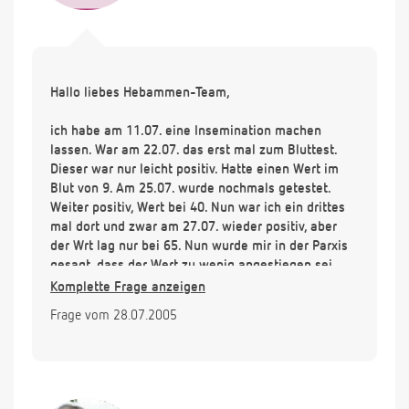
Hallo liebes Hebammen-Team,
ich habe am 11.07. eine Insemination machen
lassen. War am 22.07. das erst mal zum Bluttest.
Dieser war nur leicht positiv. Hatte einen Wert im
Blut von 9. Am 25.07. wurde nochmals getestet.
Weiter positiv, Wert bei 40. Nun war ich ein drittes
mal dort und zwar am 27.07. wieder positiv, aber
der Wrt lag nur bei 65. Nun wurde mir in der Parxis
gesagt, dass der Wert zu wenig angestiegen sei.
Aber es allerdings gut sei, dass er überhaupt
Komplette Frage anzeigen
angestiegen sei. Sie wollen jetzt am 29.07. die
Frage vom 28.07.2005
vierte Kontrolle machen. In der Praxis wurde mir
zwar gesagt dass ich schwanger sei aber das noch
nicht alles klar ist und ich noch abwarten soll.
Vielleicht können sie mir sagen, ob die Werte noch
im Bereich der normalen liegen oder ob ich mir