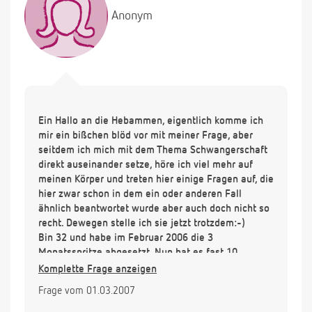
Anonym
Ein Hallo an die Hebammen, eigentlich komme ich
mir ein bißchen blöd vor mit meiner Frage, aber
seitdem ich mich mit dem Thema Schwangerschaft
direkt auseinander setze, höre ich viel mehr auf
meinen Körper und treten hier einige Fragen auf, die
hier zwar schon in dem ein oder anderen Fall
ähnlich beantwortet wurde aber auch doch nicht so
recht. Dewegen stelle ich sie jetzt trotzdem:-)
Bin 32 und habe im Februar 2006 die 3
Monatsspritze abgesetzt. Nun hat es fast 10
Monate gedauert, bis sich mein Zyklus
Komplette Frage anzeigen
einigermaßen eingependelt hat. Da ich 16 Jahre
Frage vom 01.03.2007
verhütet habe, fühle ich meinen Hormonhaushalt
und Zyklus eigentlich jetzt erst richtig. Nun habe ich