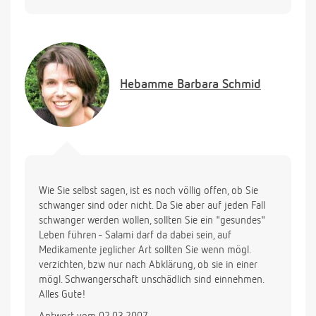
kurz vor meinem letzten Eisprung (18./19.02)
schönen Sex mit meinem Mann gehabt, und die
Tage danach die "klassischen" Eisprung
Unterleibsschmerzen bekommen. Jedoch hörten die
nicht auf sondern verstärkten sich und ich bekam
Hebamme
Barbara Schmid
leichte Schmierblutungen die so 4 Tage anhielten
(hatte ich vorher so noch nicht). Dazu gesellte sich
eine extreme Müdigkeit, und das Unterleibsziehen
habe ich bis heute. Am Sonntag (4.3.) sollte ich
meine Tage bekommen. Nun habe ich natürlich
Hoffnung, das es "geschnaggelt" hat. Was meinen
Sie? SW Test war heute (1.3.) negativ - klar viel zu
Wie Sie selbst sagen, ist es noch völlig offen, ob Sie
früh. Kann ich denn jetzt im Falle einer
schwanger sind oder nicht. Da Sie aber auf jeden Fall
Schwangerschaft dem Kind mit falschem Essen
schwanger werden wollen, sollten Sie ein "gesundes"
(Salami) und Migräne Tabletten schaden???
Leben führen - Salami darf da dabei sein, auf
Würde mich sehr über eine Antwort freuen!
Medikamente jeglicher Art sollten Sie wenn mögl.
Anna
verzichten, bzw nur nach Abklärung, ob sie in einer
mögl. Schwangerschaft unschädlich sind einnehmen.
Alles Gute!