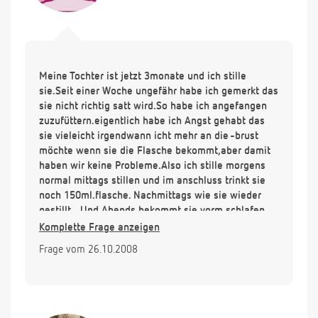
Meine Tochter ist jetzt 3monate und ich stille
sie.Seit einer Woche ungefähr habe ich gemerkt das
sie nicht richtig satt wird.So habe ich angefangen
zuzufüttern.eigentlich habe ich Angst gehabt das
sie vieleicht irgendwann icht mehr an die -brust
möchte wenn sie die Flasche bekommt,aber damit
haben wir keine Probleme.Also ich stille morgens
normal mittags stillen und im anschluss trinkt sie
noch 150ml.flasche. Nachmittags wie sie wieder
gestillt._Und Abends bekommt sie vorm schlafen
gehen eine Flasche.NAchts stille ich sie.Habe jetzt
Komplette Frage anzeigen
nur angst das das vieleicht zuviel ist nach dem
Frage vom 26.10.2008
stillen nochmal 150ml zu geben.ab und an ersetze
ich auch eine stillmahlzeit mit flasche,den ich habe
da sgefühl das ich nicht mhr genug milch habe und
das es immer weniger wird.Trinke auch schon
unmenegen an Stilltee,abe rirgendwie bringt das