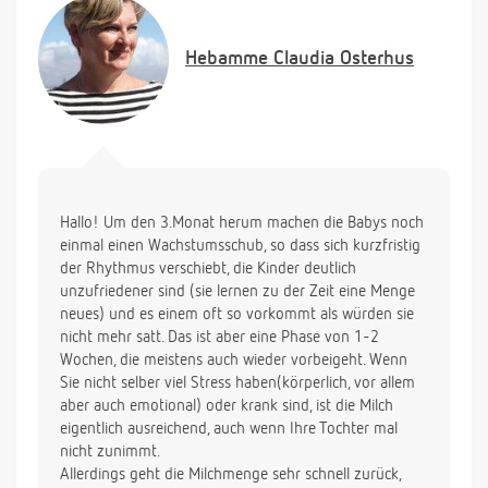
nichts.Was haben sie für die Tipps das die milch
wieder mehr wid?Oder ist es so wenn sie weg geht
Hebamme
Claudia Osterhus
das sie auch nicht mehr kommt??
Hallo! Um den 3.Monat herum machen die Babys noch
einmal einen Wachstumsschub, so dass sich kurzfristig
der Rhythmus verschiebt, die Kinder deutlich
unzufriedener sind (sie lernen zu der Zeit eine Menge
neues) und es einem oft so vorkommt als würden sie
nicht mehr satt. Das ist aber eine Phase von 1-2
Wochen, die meistens auch wieder vorbeigeht. Wenn
Sie nicht selber viel Stress haben(körperlich, vor allem
aber auch emotional) oder krank sind, ist die Milch
eigentlich ausreichend, auch wenn Ihre Tochter mal
nicht zunimmt.
Allerdings geht die Milchmenge sehr schnell zurück,