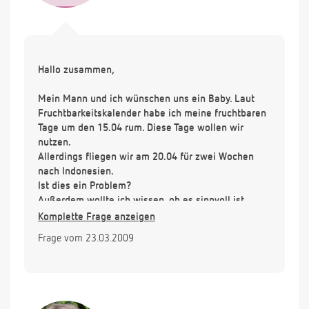
Hallo zusammen,
Mein Mann und ich wünschen uns ein Baby. Laut
Fruchtbarkeitskalender habe ich meine fruchtbaren
Tage um den 15.04 rum. Diese Tage wollen wir
nutzen.
Allerdings fliegen wir am 20.04 für zwei Wochen
nach Indonesien.
Ist dies ein Problem?
Außerdem wollte ich wissen, ob es sinnvoll ist
einen Schwangerschaftstest mit in den Urlaub zu
Komplette Frage anzeigen
nehmen oder wirkt sich das Klima irgendwie auf
Frage vom 23.03.2009
den Test aus?
Über eine baldige Antwort würde ich mich freuen.
Lieben Dank