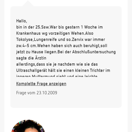
Hallo,
bin in der 25.Ssw.War bis gestern 1 Woche im
Krankenhaus wg vorzeitigen Wehen.Also
Tokolyse,Lungenreife und so.Zervix war immer
zw.4-5 cm.Wehen haben sich auch beruhigt,soll
jetzt zu Hause liegen.Bei der Abschlußuntersuchung
sagte die Ärztin
allerdings,dass sie je nachdem wie sie das
Ultraschallgerät hält sie einen kleinen Trichter im
inneren Muttermund sieht und eine leichte
Kanalbildung.Jetzt bin ich so verunsichert.
Komplette Frage anzeigen
Kann das trotz ganz viel liegen schlimmer werden?
Frage vom 23.10.2009
Merkt man ein weiteres Öffnen?Wenn ich Blutungen
habe oder einen starken Druck nach unten
verspüre,soll ich wieder kommen.Merkt man den
Druck nach unten wirklich deutlich?steht das dann
immer im Zusammenhang mit Kontraktionen?
Hab solche Angst mein Kind noch zu