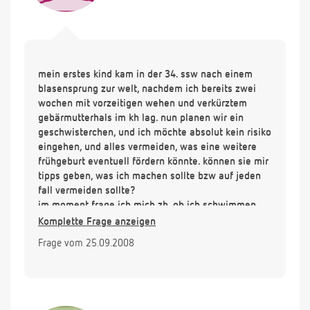
mein erstes kind kam in der 34. ssw nach einem
blasensprung zur welt, nachdem ich bereits zwei
wochen mit vorzeitigen wehen und verkürztem
gebärmutterhals im kh lag. nun planen wir ein
geschwisterchen, und ich möchte absolut kein risiko
eingehen, und alles vermeiden, was eine weitere
frühgeburt eventuell fördern könnte. können sie mir
tipps geben, was ich machen sollte bzw auf jeden
fall vermeiden sollte?
im moment frage ich mich zb, ob ich schwimmen
gehen sollte. eigentlich ist das ja gerade in der ss
Komplette Frage anzeigen
ein prima sport, aber auch bei einer risikoss? kann
Frage vom 25.09.2008
ich evtl durch keime im wasser eine infektion
fördern? sollte ich nur bis zu einer bestimmten ssw
schwimmen gehen, oder zb gerade im ersten drittel
nicht, danach wieder, oder gar nicht, oder ist alles
kein problem? eine freundin hatte in der 25. ssw