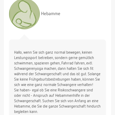
vorzeitige wehen, leicht geöffneter
gebärmutterhals, nun soll sie sich schonen und darf
Hebamme
zb auch nicht mehr schwimmen gehen, weil durch
das wasser das sowieso schon gelockerte gewebe
sich weiter lockern könnte, was eine frühgeburt
fördern könnte. gilt dies nur bei bereits gelockertem
gewebe, oder könnte ich also mein erstmal
"normales" gewebe durchs schwimmen gehen auch
schon lockern?
Hallo, wenn Sie sich ganz normal bewegen, keinen
noch eine frage: habe ich bei meiner vorgeschichte
Leistungssport betreiben, sondern gerne gemütlich
anspruch auf häufigere vorsorgeuntersuchungen
schwimmen, spazieren gehen, Fahrrad fahren, evtl.
beim frauenarzt, mehr als die drei standard-
Schwangerenyoga machen, dann halten Sie sich fit
ultraschalluntersuchungen, irgendwelche
während der Schwangerschaft und das ist gut. Solange
normalerweise kostenpflichtigen
Sie keine Frühgeburtsbestrebungen haben, können Sie
zusatzuntersuchungen oder ähnliches?
sich wie eine ganz normale Schwangere verhalten!
herzlichen dank!!
Sie haben- egal ob Sie eine Risikoschwangere sind
oder nicht - Anspruch auf Hebammenhilfe in der
Schwangerschaft. Suchen Sie sich von Anfang an eine
Hebamme, die Sie die ganze Schwangerschaft hindurch
begleiten kann.