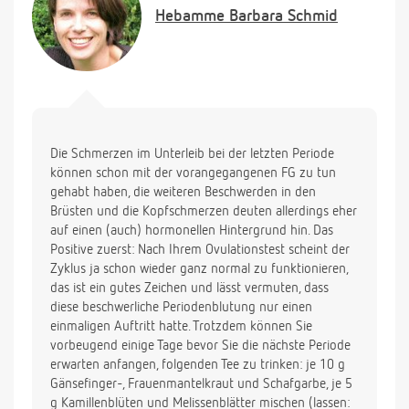
Bin irgendwie verunsichert, ich war so froh das sich
Hebamme
Barbara Schmid
der Zyklus gleich wieder so schön eingependelt hat,
weil wir es gerne wieder versuchen wollen!
Die Schmerzen im Unterleib bei der letzten Periode
können schon mit der vorangegangenen FG zu tun
gehabt haben, die weiteren Beschwerden in den
Brüsten und die Kopfschmerzen deuten allerdings eher
auf einen (auch) hormonellen Hintergrund hin. Das
Positive zuerst: Nach Ihrem Ovulationstest scheint der
Zyklus ja schon wieder ganz normal zu funktionieren,
das ist ein gutes Zeichen und lässt vermuten, dass
diese beschwerliche Periodenblutung nur einen
einmaligen Auftritt hatte. Trotzdem können Sie
vorbeugend einige Tage bevor Sie die nächste Periode
erwarten anfangen, folgenden Tee zu trinken: je 10 g
Gänsefinger-, Frauenmantelkraut und Schafgarbe, je 5
g Kamillenblüten und Melissenblätter mischen (lassen: