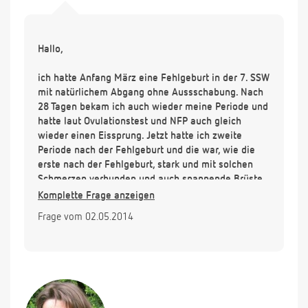
Hallo,
ich hatte Anfang März eine Fehlgeburt in der 7. SSW
mit natürlichem Abgang ohne Aussschabung. Nach
28 Tagen bekam ich auch wieder meine Periode und
hatte laut Ovulationstest und NFP auch gleich
wieder einen Eissprung. Jetzt hatte ich zweite
Periode nach der Fehlgeburt und die war, wie die
erste nach der Fehlgeburt, stark und mit solchen
Schmerzen verbunden und auch spannende Brüste,
4 Tage Migräne, das ganze Programm. Die
Komplette Frage anzeigen
Blutungen haben aufgehört, aber leichte Schmerzen
Frage vom 02.05.2014
habe ich an Tag 8 des neuen Zyklus immer noch .
Wieso ist das so, kann das normal sein nach einer
Fehlgeburt ohne Ausschabung? Ich hatte früher nie
solche Schmerzen bei der Periode!
Meine HCG Werte wurden kontrolliert, die waren
schon zwei Wochen nach der FG wieder ganz unten.