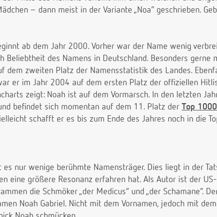
ädchen – dann meist in der Variante „Noa“ geschrieben. Geb
innt ab dem Jahr 2000. Vorher war der Name wenig verbreit
 Beliebtheit des Namens in Deutschland. Besonders gerne m
 dem zweiten Platz der Namensstatistik des Landes. Ebenfall
r er im Jahr 2004 auf dem ersten Platz der offiziellen Hitlis
harts zeigt: Noah ist auf dem Vormarsch. In den letzten Jah
und befindet sich momentan auf dem 11. Platz der
Top 1000
elleicht schafft er es bis zum Ende des Jahres noch in die T
 es nur wenige berühmte Namensträger. Dies liegt in der Ta
ren eine größere Resonanz erfahren hat. Als Autor ist der U
ammen die Schmöker „der Medicus“ und „der Schamane“. Der
men Noah Gabriel. Nicht mit dem Vornamen, jedoch mit de
nnick Noah schmücken.