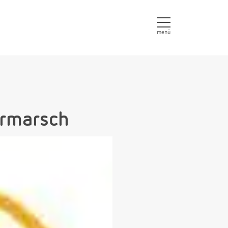
menü
ormarsch