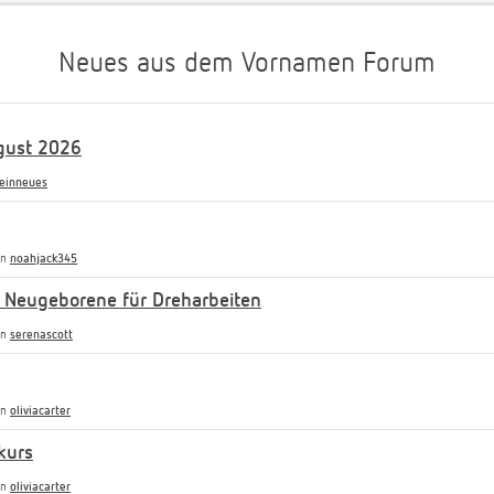
Neues aus dem Vornamen Forum
gust 2026
einneues
on
noahjack345
 Neugeborene für Dreharbeiten
on
serenascott
on
oliviacarter
kurs
on
oliviacarter