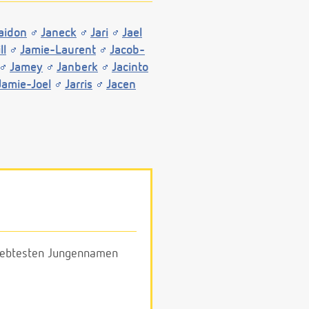
aidon
Janeck
Jari
Jael
ll
Jamie-Laurent
Jacob-
Jamey
Janberk
Jacinto
Jamie-Joel
Jarris
Jacen
eliebtesten Jungennamen