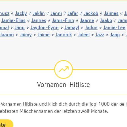
nusz
Jacky
Jaklin
Janni
Jafar
Jackob
Jaimes
J
Jamie-Elias
Jannes
Janis-Finn
Jaarne
Jaako
Jami
amal
Janu
Jaydon-Fynn
Jamayl
Jadon
Jamie-Lee
Jaaron
Jaimy
Jaime
Jannnik
Jaleel
Jazz
Jaap
Vornamen-Hitliste
e Vornamen Hitliste und klick dich durch die Top-1000 der b
liebtesten Mädchennamen der letzten zwölf Monate.
ste