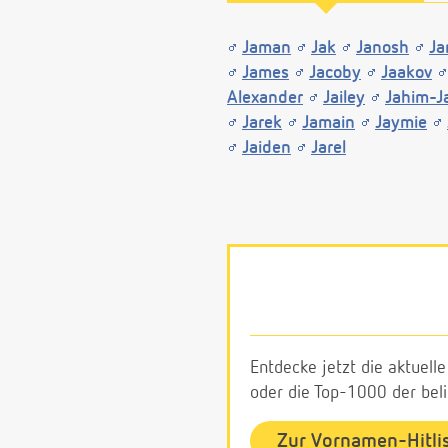
Jaman
Jak
Janosh
Ja
James
Jacoby
Jaakov
Alexander
Jailey
Jahim-J
Jarek
Jamain
Jaymie
Jaiden
Jarel
Entdecke jetzt die aktuell
oder die Top-1000 der be
Zur Vornamen-Hitli