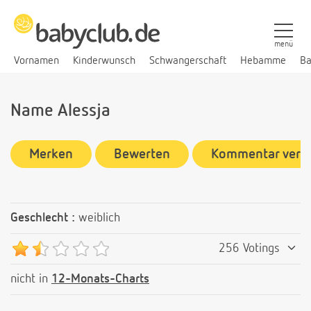
menü
Vornamen
Kinderwunsch
Schwangerschaft
Hebamme
Ba
Name Alessja
Merken
Bewerten
Kommentar verf
Geschlecht :
weiblich
256 Votings
nicht in
12-Monats-Charts