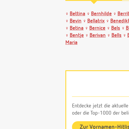
Bettina
Bernhilde
Berri
Bevin
Bellatrix
Benedik
Betina
Bernice
Bels
B
Bentje
Berivan
Bells
Maria
Entdecke jetzt die aktuell
oder die Top-1000 der be
Zur Vornamen-Hitli