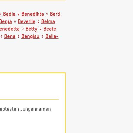
Bedia
Benedikta
Berti
Benja
Beverlie
Belma
enedetta
Betty
Beate
Bena
Bengisu
Bella-
eliebtesten Jungennamen