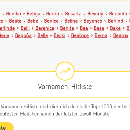
t
Beniko
Behija
Berrin
Besarta
Beverly
Berlinda
te
Beata
Bebe
Benice
Belina
Beyonce
Berlind
erlinde
Belli
Berenice
Benita
Bea
Besa
Beke
B
Beria
Begoña
Belle
Becki
Beatrice
Berna
Beatrix
Vornamen-Hitliste
e Vornamen Hitliste und klick dich durch die Top-1000 der b
liebtesten Mädchennamen der letzten zwölf Monate.
ste