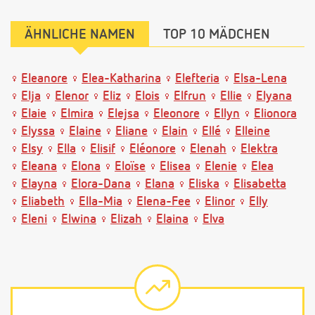
ÄHNLICHE NAMEN
TOP 10 MÄDCHEN
Eleanore
Elea-Katharina
Elefteria
Elsa-Lena
Elja
Elenor
Eliz
Elois
Elfrun
Ellie
Elyana
Elaie
Elmira
Elejsa
Eleonore
Ellyn
Elionora
Elyssa
Elaine
Eliane
Elain
Ellé
Elleine
Elsy
Ella
Elisif
Eléonore
Elenah
Elektra
Eleana
Elona
Eloïse
Elisea
Elenie
Elea
Elayna
Elora-Dana
Elana
Eliska
Elisabetta
Eliabeth
Ella-Mia
Elena-Fee
Elinor
Elly
Eleni
Elwina
Elizah
Elaina
Elva