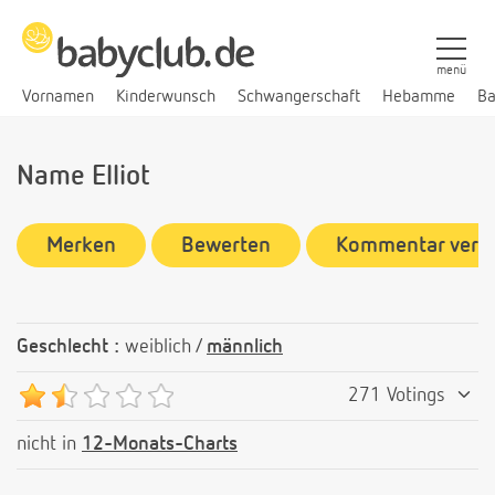
menü
Vornamen
Kinderwunsch
Schwangerschaft
Hebamme
Ba
Name Elliot
Merken
Bewerten
Kommentar verf
Geschlecht :
weiblich /
männlich
271 Votings
nicht in
12-Monats-Charts