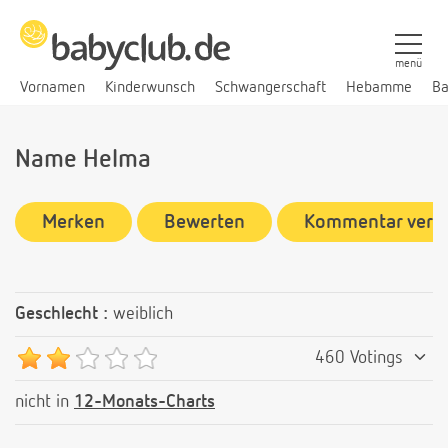
menü
Vornamen
Kinderwunsch
Schwangerschaft
Hebamme
Ba
Name Helma
Merken
Bewerten
Kommentar verf
Geschlecht :
weiblich
460 Votings
nicht in
12-Monats-Charts