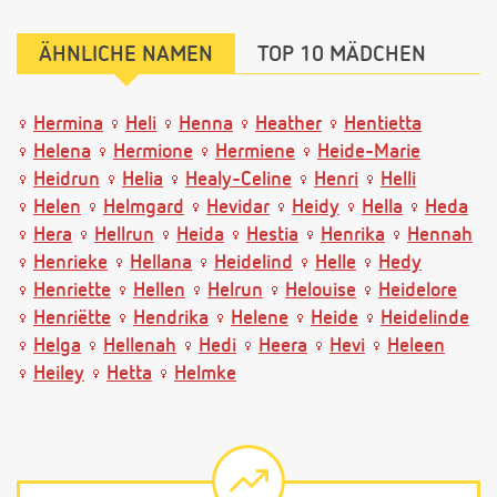
ÄHNLICHE NAMEN
TOP 10 MÄDCHEN
Hermina
Heli
Henna
Heather
Hentietta
Helena
Hermione
Hermiene
Heide-Marie
Heidrun
Helia
Healy-Celine
Henri
Helli
Helen
Helmgard
Hevidar
Heidy
Hella
Heda
Hera
Hellrun
Heida
Hestia
Henrika
Hennah
Henrieke
Hellana
Heidelind
Helle
Hedy
Henriette
Hellen
Helrun
Helouise
Heidelore
Henriëtte
Hendrika
Helene
Heide
Heidelinde
Helga
Hellenah
Hedi
Heera
Hevi
Heleen
Heiley
Hetta
Helmke