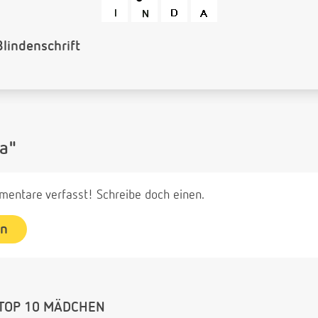
rcode
a"
entare verfasst! Schreibe doch einen.
en
TOP 10 MÄDCHEN