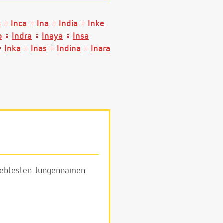
s
Inca
Ina
India
Inke
o
Indra
Inaya
Insa
Inka
Inas
Indina
Inara
eliebtesten Jungennamen