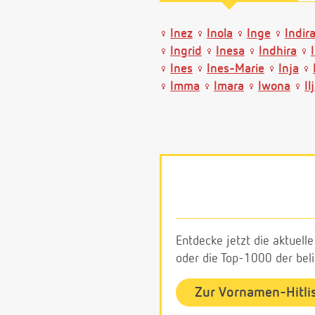
Inez
Inola
Inge
Indir
Ingrid
Inesa
Indhira
Ines
Ines-Marie
Inja
Imma
Imara
Iwona
Il
Entdecke jetzt die aktuell
oder die Top-1000 der be
Zur Vornamen-Hitli