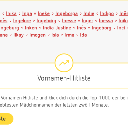
a
Inika
Inga
Ineke
Ingeborga
Indie
Indigo
Inê
Inès
Ingelore
Ingebørg
Inesse
Inger
Inessa
Inik
Ingeburg
Inken
India-Justine
Inés
Ingeborg
Inci
jana
Ilkay
Imogen
Isla
Irma
Ida
Vornamen-Hitliste
e Vornamen Hitliste und klick dich durch die Top-1000 der b
liebtesten Mädchennamen der letzten zwölf Monate.
ste