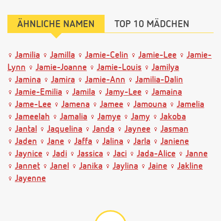
ÄHNLICHE NAMEN
TOP 10 MÄDCHEN
Jamilia
Jamilla
Jamie-Celin
Jamie-Lee
Jamie-
Lynn
Jamie-Joanne
Jamie-Louis
Jamilya
Jamina
Jamira
Jamie-Ann
Jamilia-Dalin
Jamie-Emilia
Jamila
Jamy-Lee
Jamaina
Jame-Lee
Jamena
Jamee
Jamouna
Jamelia
Jameelah
Jamalia
Jamye
Jamy
Jakoba
Jantal
Jaquelina
Janda
Jaynee
Jasman
Jaden
Jane
Jaffa
Jalina
Jarla
Janiene
Jaynice
Jadi
Jassica
Jaci
Jada-Alice
Janne
Jannet
Janel
Janika
Jaylina
Jaine
Jakline
Jayenne