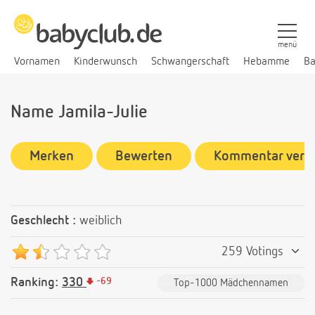
menü
Vornamen
Kinderwunsch
Schwangerschaft
Hebamme
Ba
Name Jamila-Julie
Merken
Bewerten
Kommentar verf
Geschlecht :
weiblich
259 Votings
Ranking:
330
-
69
Top-1000 Mädchennamen