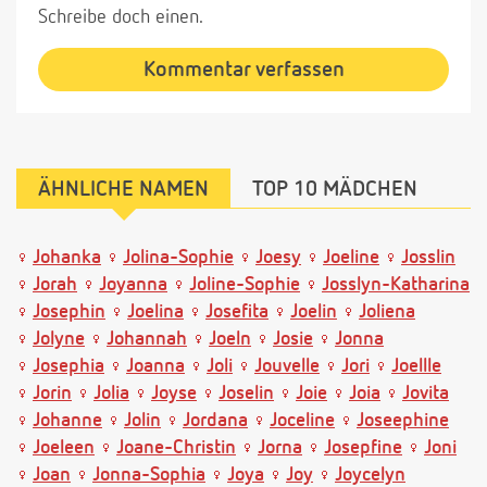
Schreibe doch einen.
Kommentar verfassen
ÄHNLICHE NAMEN
TOP 10 MÄDCHEN
Johanka
Jolina-Sophie
Joesy
Joeline
Josslin
Jorah
Joyanna
Joline-Sophie
Josslyn-Katharina
Josephin
Joelina
Josefita
Joelin
Joliena
Jolyne
Johannah
Joeln
Josie
Jonna
Josephia
Joanna
Joli
Jouvelle
Jori
Joellle
Jorin
Jolia
Joyse
Joselin
Joie
Joia
Jovita
Johanne
Jolin
Jordana
Joceline
Joseephine
Joeleen
Joane-Christin
Jorna
Josepfine
Joni
Joan
Jonna-Sophia
Joya
Joy
Joycelyn