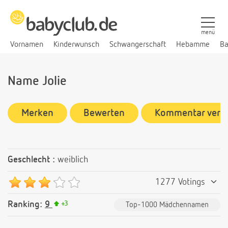
menü
Vornamen
Kinderwunsch
Schwangerschaft
Hebamme
Ba
Name Jolie
Merken
Bewerten
Kommentar verf
Geschlecht :
weiblich
1277 Votings
Ranking:
9
+
3
Top-1000 Mädchennamen