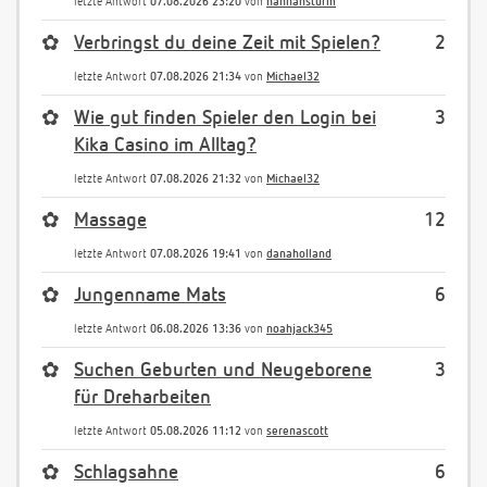
letzte Antwort
07.08.2026 23:20
von
hannahsturm
✿
Verbringst du deine Zeit mit Spielen?
2
letzte Antwort
07.08.2026 21:34
von
Michael32
✿
Wie gut finden Spieler den Login bei
3
Kika Casino im Alltag?
letzte Antwort
07.08.2026 21:32
von
Michael32
✿
Massage
12
letzte Antwort
07.08.2026 19:41
von
danaholland
✿
Jungenname Mats
6
letzte Antwort
06.08.2026 13:36
von
noahjack345
✿
Suchen Geburten und Neugeborene
3
für Dreharbeiten
letzte Antwort
05.08.2026 11:12
von
serenascott
✿
Schlagsahne
6