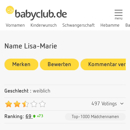
menü
Vornamen
Kinderwunsch
Schwangerschaft
Hebamme
Ba
Name Lisa-Marie
Merken
Bewerten
Kommentar verf
Geschlecht :
weiblich
497 Votings
Ranking:
69
+
73
Top-1000 Mädchennamen