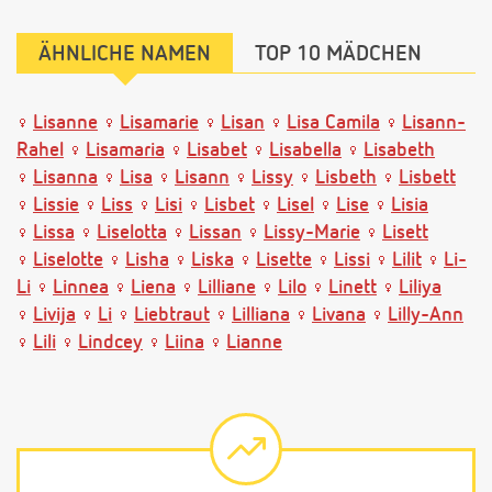
ÄHNLICHE NAMEN
TOP 10 MÄDCHEN
Lisanne
Lisamarie
Lisan
Lisa Camila
Lisann-
Rahel
Lisamaria
Lisabet
Lisabella
Lisabeth
Lisanna
Lisa
Lisann
Lissy
Lisbeth
Lisbett
Lissie
Liss
Lisi
Lisbet
Lisel
Lise
Lisia
Lissa
Liselotta
Lissan
Lissy-Marie
Lisett
Liselotte
Lisha
Liska
Lisette
Lissi
Lilit
Li-
Li
Linnea
Liena
Lilliane
Lilo
Linett
Liliya
Livija
Li
Liebtraut
Lilliana
Livana
Lilly-Ann
Lili
Lindcey
Liina
Lianne