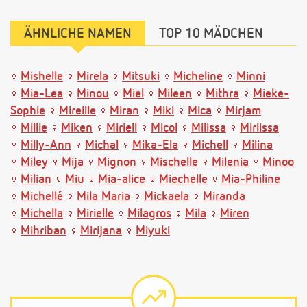
ÄHNLICHE NAMEN
TOP 10 MÄDCHEN
Mishelle
Mirela
Mitsuki
Micheline
Minni
Mia-Lea
Minou
Miel
Mileen
Mithra
Mieke-
Sophie
Mireille
Miran
Miki
Mica
Mirjam
Millie
Miken
Miriell
Micol
Milissa
Mirlissa
Milly-Ann
Michal
Mika-Ela
Michell
Milina
Miley
Mija
Mignon
Mischelle
Milenia
Minoo
Milian
Miu
Mia-alice
Miechelle
Mia-Philine
Michellé
Mila Maria
Mickaela
Miranda
Michella
Mirielle
Milagros
Mila
Miren
Mihriban
Mirijana
Miyuki