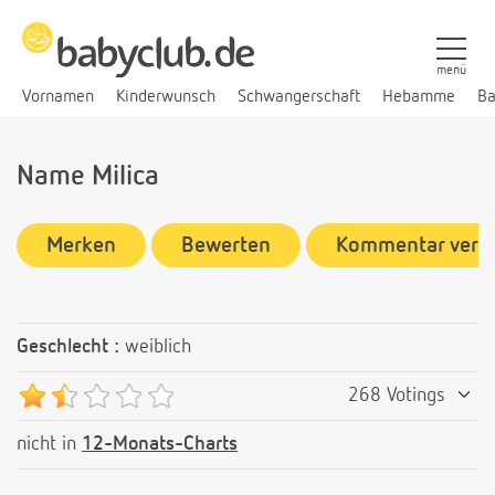
menü
Vornamen
Kinderwunsch
Schwangerschaft
Hebamme
Ba
Name Milica
Merken
Bewerten
Kommentar verf
Geschlecht :
weiblich
268 Votings
nicht in
12-Monats-Charts