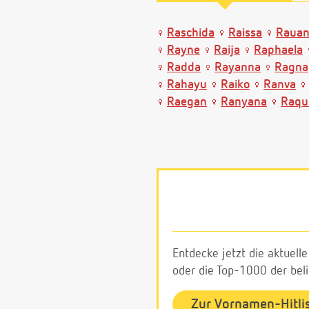
Raschida
Raissa
Raua
Rayne
Raija
Raphaela
Radda
Rayanna
Ragna
Rahayu
Raiko
Ranva
Raegan
Ranyana
Raqu
Entdecke jetzt die aktuell
oder die Top-1000 der be
Zur Vornamen-Hitli