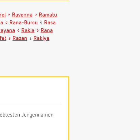
hel
Ravenna
Ramatu
fa
Rana-Burcu
Rasa
Rayana
Rakia
Rana
fet
Razan
Rakiya
eliebtesten Jungennamen