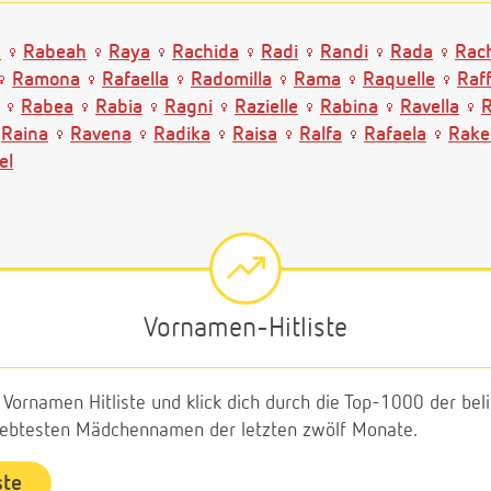
n
Rabeah
Raya
Rachida
Radi
Randi
Rada
Rac
Ramona
Rafaella
Radomilla
Rama
Raquelle
Raf
Rabea
Rabia
Ragni
Razielle
Rabina
Ravella
Raina
Ravena
Radika
Raisa
Ralfa
Rafaela
Rake
el
Vornamen-Hitliste
e Vornamen Hitliste und klick dich durch die Top-1000 der b
liebtesten Mädchennamen der letzten zwölf Monate.
ste