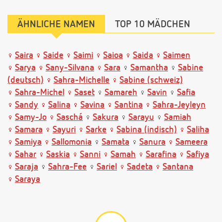
ÄHNLICHE NAMEN
TOP 10 MÄDCHEN
Saira
Saide
Saimi
Saioa
Saida
Saimen
Sarya
Sany-Silvana
Sara
Samantha
Sabine
(deutsch)
Sahra-Michelle
Sabine (schweiz)
Sahra-Michel
Saset
Samareh
Savin
Safia
Sandy
Salina
Savina
Santina
Sahra-Jeyleyn
Samy-Jo
Saschá
Sakura
Sarayu
Samiah
Samara
Sayuri
Sarke
Sabina (indisch)
Saliha
Samiya
Sallomonia
Samata
Sanura
Sameera
Sahar
Saskia
Sanni
Samah
Sarafina
Safiya
Saraja
Sahra-Fee
Sariel
Sadeta
Santana
Saraya