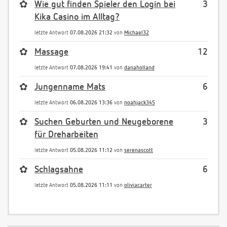
✿
Wie gut finden Spieler den Login bei
3
Kika Casino im Alltag?
letzte Antwort
07.08.2026 21:32
von
Michael32
✿
Massage
12
letzte Antwort
07.08.2026 19:41
von
danaholland
✿
Jungenname Mats
6
letzte Antwort
06.08.2026 13:36
von
noahjack345
✿
Suchen Geburten und Neugeborene
3
für Dreharbeiten
letzte Antwort
05.08.2026 11:12
von
serenascott
✿
Schlagsahne
6
letzte Antwort
05.08.2026 11:11
von
oliviacarter