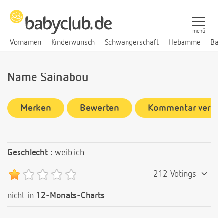
menü
Vornamen
Kinderwunsch
Schwangerschaft
Hebamme
Ba
Name Sainabou
Merken
Bewerten
Kommentar verf
Geschlecht :
weiblich
212 Votings
nicht in
12-Monats-Charts