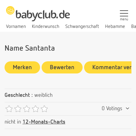
menü
Vornamen
Kinderwunsch
Schwangerschaft
Hebamme
Ba
Name Santanta
Merken
Bewerten
Kommentar verf
Geschlecht :
weiblich
0 Votings
nicht in
12-Monats-Charts