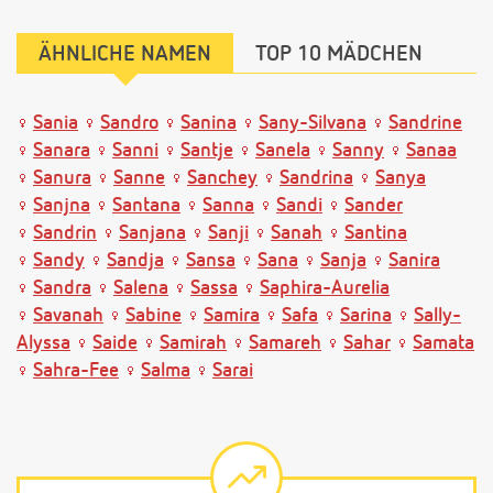
ÄHNLICHE NAMEN
TOP 10 MÄDCHEN
Sania
Sandro
Sanina
Sany-Silvana
Sandrine
Sanara
Sanni
Santje
Sanela
Sanny
Sanaa
Sanura
Sanne
Sanchey
Sandrina
Sanya
Sanjna
Santana
Sanna
Sandi
Sander
Sandrin
Sanjana
Sanji
Sanah
Santina
Sandy
Sandja
Sansa
Sana
Sanja
Sanira
Sandra
Salena
Sassa
Saphira-Aurelia
Savanah
Sabine
Samira
Safa
Sarina
Sally-
Alyssa
Saide
Samirah
Samareh
Sahar
Samata
Sahra-Fee
Salma
Sarai