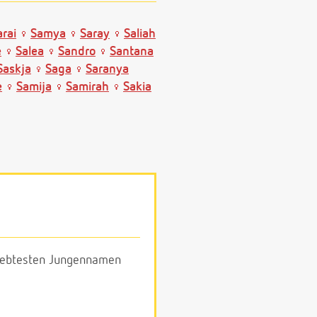
arai
Samya
Saray
Saliah
e
Salea
Sandro
Santana
Saskja
Saga
Saranya
e
Samija
Samirah
Sakia
eliebtesten Jungennamen