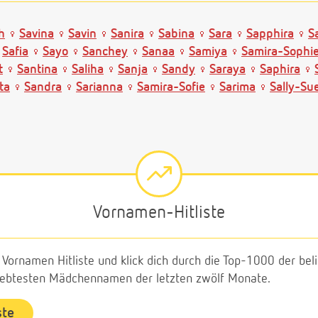
h
Savina
Savin
Sanira
Sabina
Sara
Sapphira
S
Safia
Sayo
Sanchey
Sanaa
Samiya
Samira-Sophi
t
Santina
Saliha
Sanja
Sandy
Saraya
Saphira
ta
Sandra
Sarianna
Samira-Sofie
Sarima
Sally-Su
Vornamen-Hitliste
e Vornamen Hitliste und klick dich durch die Top-1000 der b
liebtesten Mädchennamen der letzten zwölf Monate.
ste