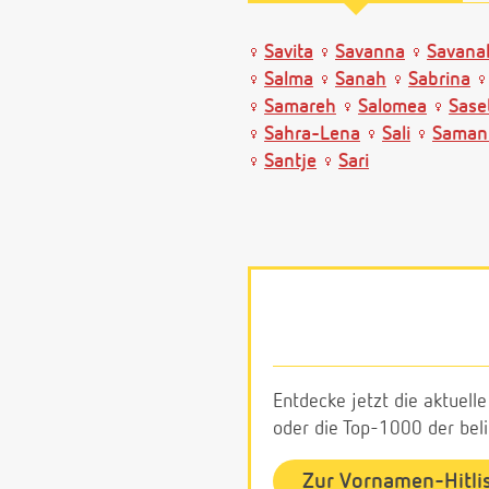
Savita
Savanna
Savana
Salma
Sanah
Sabrina
Samareh
Salomea
Sase
Sahra-Lena
Sali
Saman
Santje
Sari
Entdecke jetzt die aktuell
oder die Top-1000 der be
Zur Vornamen-Hitli