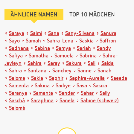
ÄHNLICHE NAMEN
TOP 10 MÄDCHEN
Saraya
Saimi
Sana
Sany-Silvana
Sanura
Sayo
Samah
Sahra-Lena
Saskia
Saffron
Sadhana
Sabina
Samya
Sariah
Sandy
Safiya
Samatha
Samuela
Sabrina
Sahra-
Jeyleyn
Sahira
Saray
Sakura
Sali
Saida
Sahra
Santana
Sanchey
Sanne
Sanah
Salome
Sakia
Saphir
Saphira-Aurelia
Saeeda
Samenta
Sakina
Sadiye
Sasa
Sascia
Saranya
Samanta
Sander
Sahar
Sally
Saschá
Saraphina
Sanela
Sabine (schweiz)
Salomé