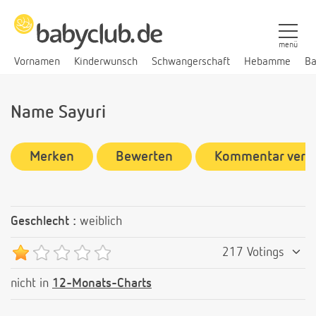
menü
Vornamen
Kinderwunsch
Schwangerschaft
Hebamme
Ba
Name Sayuri
Merken
Bewerten
Kommentar verf
Geschlecht :
weiblich
217 Votings
nicht in
12-Monats-Charts