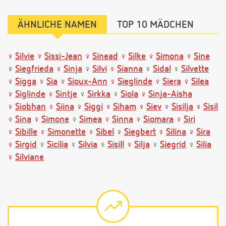
ÄHNLICHE NAMEN
TOP 10 MÄDCHEN
Silvie
Sissi-Jean
Sinead
Silke
Simona
Sine
Siegfrieda
Sinja
Silvi
Sianna
Sidal
Silvette
Sigga
Sia
Sioux-Ann
Sieglinde
Siera
Silea
Siglinde
Sintje
Sirkka
Siola
Sinja-Aisha
Siobhan
Siina
Siggi
Siham
Siev
Sisilja
Sisil
Sina
Simone
Simea
Sinna
Siomara
Siri
Sibille
Simonette
Sibel
Siegbert
Silina
Sira
Sirgid
Sicilia
Silvia
Sisill
Silja
Siegrid
Silia
Silviane