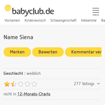
menü
Vornamen
Kinderwunsch
Schwangerschaft
Hebamme
Ba
Name Siena
Merken
Bewerten
Kommentar verf
Geschlecht :
weiblich
277 Votings
nicht in
12-Monats-Charts