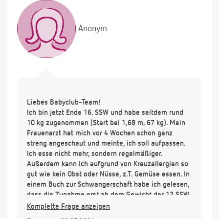
Anonym
Liebes Babyclub-Team!
Ich bin jetzt Ende 16. SSW und habe seitdem rund
10 kg zugenommen (Start bei 1,68 m, 67 kg). Mein
Frauenarzt hat mich vor 4 Wochen schon ganz
streng angeschaut und meinte, ich soll aufpassen.
Ich esse nicht mehr, sondern regelmäßiger.
Außerdem kann ich aufgrund von Kreuzallergien so
gut wie kein Obst oder Nüsse, z.T. Gemüse essen. In
einem Buch zur Schwangerschaft habe ich gelesen,
dass die Zunahme erst ab dem Gewicht der 12.SSW
gerechnet wird. Stimmt das?
Komplette Frage anzeigen