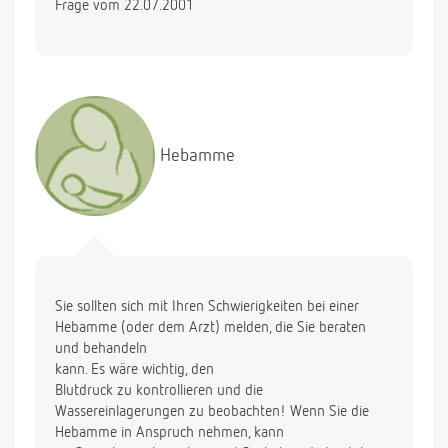
Frage vom 22.07.2001
Seit ca. 2 Wochen habe ich auch sehr stark
geschwollene Knöchel und gelegentlich Hände.
Letzte Woche waren wir im Urlaub und viel
spazieren. Ich hatte die Möglichkeit zum fast
täglichen Blutdruckmessen und war erschrocken:
der 1. Wert lag immer über 130, der 2. knapp unter
90. Puls war bis auf eine Ausnahme unter 100. Muss
Hebamme
ich mir Gedanken machen? Vorher waren die
Blutdruckwerte normal.
Vielen Dank für Ihre Antwort.
Sie sollten sich mit Ihren Schwierigkeiten bei einer
Hebamme (oder dem Arzt) melden, die Sie beraten
und behandeln
kann. Es wäre wichtig, den
Blutdruck zu kontrollieren und die
Wassereinlagerungen zu beobachten! Wenn Sie die
Hebamme in Anspruch nehmen, kann