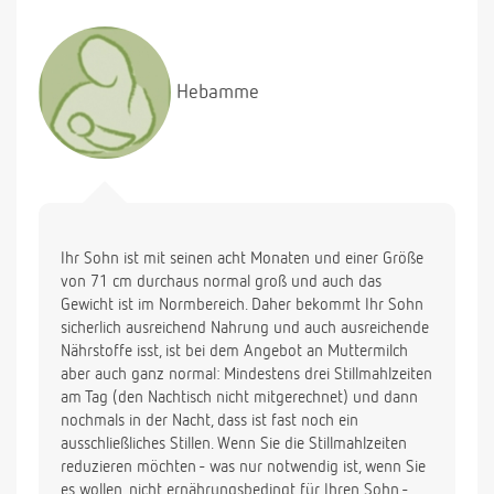
noch, wenn er zu wenig ißt. Leider meldet er sich
auch
nachts noch meistens 2-3mal mit Hunger! Sein
Gewicht beträgt bei 71 cm 8650 g.
Hebamme
Könnten Sie mir für den Abend einen sättigenderen
Brei empfehlen? Wenn ich einen zusätzlichen
Milch-
Getreide-Brei einführen will, welche Milch würden
Sie empfehlen, eine HA-Milch? Bekommt der Kleine
bei den derzeitigen Mahlzeiten überhaupt noch
genügend Nährstoffe?
Ihr Sohn ist mit seinen acht Monaten und einer Größe
Vielen Dank für Ihre Antwort!
von 71 cm durchaus normal groß und auch das
Gewicht ist im Normbereich. Daher bekommt Ihr Sohn
sicherlich ausreichend Nahrung und auch ausreichende
Nährstoffe isst, ist bei dem Angebot an Muttermilch
aber auch ganz normal: Mindestens drei Stillmahlzeiten
am Tag (den Nachtisch nicht mitgerechnet) und dann
nochmals in der Nacht, dass ist fast noch ein
ausschließliches Stillen. Wenn Sie die Stillmahlzeiten
reduzieren möchten - was nur notwendig ist, wenn Sie
es wollen, nicht ernährungsbedingt für Ihren Sohn -