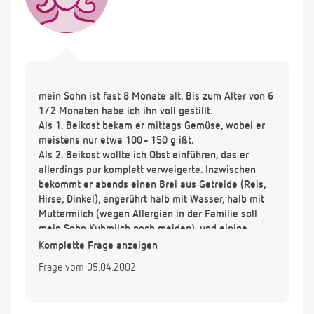
mein Sohn ist fast 8 Monate alt. Bis zum Alter von 6
1/2 Monaten habe ich ihn voll gestillt.
Als 1. Beikost bekam er mittags Gemüse, wobei er
meistens nur etwa 100 - 150 g ißt.
Als 2. Beikost wollte ich Obst einführen, das er
allerdings pur komplett verweigerte. Inzwischen
bekommt er abends einen Brei aus Getreide (Reis,
Hirse, Dinkel), angerührt halb mit Wasser, halb mit
Muttermilch (wegen Allergien in der Familie soll
mein Sohn Kuhmilch noch meiden), und einige
Löffelchen
Komplette Frage anzeigen
Obst(mehr geht nicht); insgesamt ißt er davon auch
Frage vom 05.04.2002
wieder nur ca. 100g. Stillmahlzeiten bekommt er
noch um ca. 6 Uhr,
9 Uhr und 15 Uhr, Still-"Nachschub" bekommt er