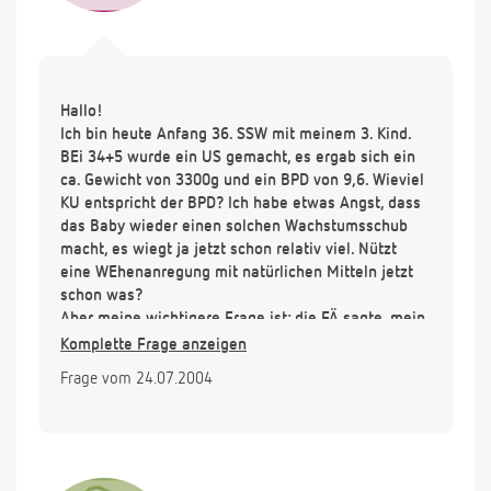
Hallo!
Ich bin heute Anfang 36. SSW mit meinem 3. Kind.
BEi 34+5 wurde ein US gemacht, es ergab sich ein
ca. Gewicht von 3300g und ein BPD von 9,6. Wieviel
KU entspricht der BPD? Ich habe etwas Angst, dass
das Baby wieder einen solchen Wachstumsschub
macht, es wiegt ja jetzt schon relativ viel. Nützt
eine WEhenanregung mit natürlichen Mitteln jetzt
schon was?
Aber meine wichtigere Frage ist: die FÄ sagte, mein
äusserer Muttermund wäre schon klaffend offen.
Komplette Frage anzeigen
Der innere aber noch zu.. ich wusste gar nciht, dass
Frage vom 24.07.2004
man da 2 versch, hat.. *peinlich*... was bedeutet
das nun, dass innere schon komplett offen ist? Geht
das auch nur durch Wehen? Mein Bauch wird ab und
zu am Tag oben hart.. aber weh tut es nciht. Es
spannt nur an der Haut. Und nach unten hin habe