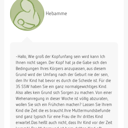
ich einen dollen Druck, wenn der Kleine sich
bewegt, es zieht kräftig und es fühlt sich
Hebamme
mittlerweile an, als ob da schon tagelang einer sein
Hand drin gehabt hätte..*gg*-.. wie ein Art
MUskelkater im Intimbereich.. ist das normal?
Gruss
-Hallo, Wie groß der Kopfunfang sein wird kann Ich
Ihnen nicht sagen. Der Kopf hat ja die Gabe sich den
Bedingungen Ihres Körpers anzupassen, aus diesem
Grund wird der Umfang nach der Geburt nie der sein,
den Ihr Kind hat bevor es durch die Scheide ist. Für die
35 SSW haben Sie ein ganz normalgewichtiges Kind.
Also alles kein Grund sich Sorgen zu machen. Von einer
Wehenanregung in dieser Woche ist völlig abzuraten,
wollen Sie sich ein Frühchen machen? Lassen Sie Ihrem
Kind die Zeit die es braucht.Ihre Muttermundsbefunde
sind ganz typisch für eine Frau die Ihr drittes Kind
erwartet.Das heißt auch nicht, dass Ihr Kind vor der Zeit