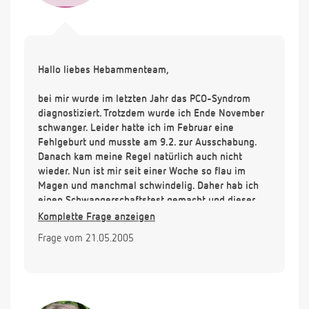
Hallo liebes Hebammenteam,
bei mir wurde im letzten Jahr das PCO-Syndrom
diagnostiziert. Trotzdem wurde ich Ende November
schwanger. Leider hatte ich im Februar eine
Fehlgeburt und musste am 9.2. zur Ausschabung.
Danach kam meine Regel natürlich auch nicht
wieder. Nun ist mir seit einer Woche so flau im
Magen und manchmal schwindelig. Daher hab ich
einen Schwangerschaftstest gemacht und dieser
war positiv. Kann es sein, das es jetzt wieder
Komplette Frage anzeigen
geklappt hat, so wie beim letzten Mal oder kann
Frage vom 21.05.2005
mein Hormonspiegel noch von der letzten
Schwangerschaft zu hoch sein? Ist ja eigentlich
schon über drei Monate her...
Viele Grüße