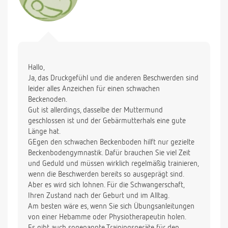
Wäre es möglich, das mein recht schlechter
Beckenboden Grund für das starke Druckgefühl ist??
Meinen Sohn (über 4kg) habe ich vor 3 Jahren mit
vielen hohen Scheidenrissen und Damriss nach
Kristellern bei 42+0 entbunden. Seitdem hatte ich
Hallo,
eine Gebärmuttersenkung (laut FA mittlerweile
Ja, das Druckgefühl und die anderen Beschwerden sind
nicht mehr vorhanden) und habe eine Zystozele und
leider alles Anzeichen für einen schwachen
eine Rektozele (leider auch durch viel Gymnastik
Beckenoden.
nicht wegzubekommen). Auch habe ich seit der
Gut ist allerdings, dasselbe der Muttermund
jetzigen Schwangerschaft wieder mit
geschlossen ist und der Gebärmutterhals eine gute
Analvenenthrombosen zu tun (auch Hinweis auf
Länge hat.
schlechten Beckenboden, oder?).
GEgen den schwachen Beckenboden hilft nur gezielte
Beckenbodengymnastik. Dafür brauchen Sie viel Zeit
Oder woher sonst kann dieser Druck kommen. Es ist
und Geduld und müssen wirklich regelmäßig trainieren,
wirklich sehr belastend im Alltag, da ich das Gefühl
wenn die Beschwerden bereits so ausgeprägt sind.
habe, mein Kind fällt gleich heraus? Was kann ich
Aber es wird sich lohnen. Für die Schwangerschaft,
noch tun? Eine Freundin hat mir ihren
Ihren Zustand nach der Geburt und im Alltag.
Schwangerschaftsstützgürtel geliehen, den
Am besten wäre es, wenn Sie sich Übungsanleitungen
empfinde ich aber eher als unangenehm.
von einer Hebamme oder Physiotherapeutin holen.
Es gibt auch sogenannte Trainingsgeräte für den