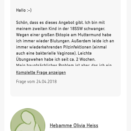
Hallo :-)
Schön, dass es dieses Angebot gibt. Ich bin mit
meinem zweiten Kind in der 18SSW schwanger.
Wegen einer großen Ektopie am Muttermund habe
ich immer wieder Blutungen. Außerdem leide ich an
immer wiederkehrenden Pilzinfektionen (einmal
auch eine bakterielle Vaginose). Leichte
Übungswehen habe ich seit ca. 2 Wochen.
Mein hauptsächliches Problem ist aber, das ich ein
sehr starkes Druckgefühl in/Richtung Scheide habe.
Komplette Frage anzeigen
Heute war ich noch beim Frauenarzt und es sieht
Frage vom 24.04.2018
alles gut aus (Muttermund geschlossen, Kind fit,
Vorderwandplazenta, Kind liegt auch nicht
besonders tief, Gebärmutterhalslänge mit Sono
vaginal gemessen 4,5cm). Der Arzt sagt, er sieht
keinen Grund für das Druckgefühl. Ich nehme
Magnesium und Bryophylum. Außerdem schone ich
mich sehr (trotz 3 Jährigem Sohn zu Hause). Das
Hebamme
Olivia Heiss
Becken hoch zu lagern ist sehr entlastend.