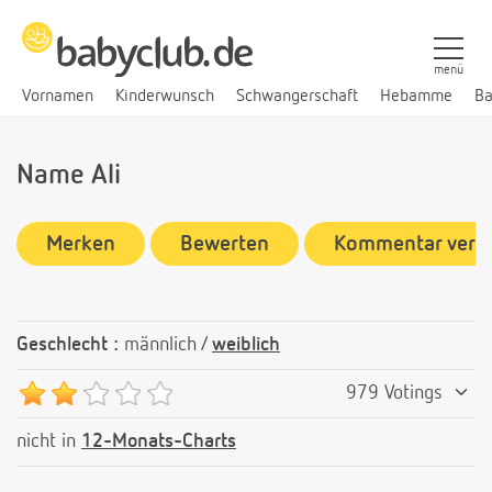
menü
Vornamen
Kinderwunsch
Schwangerschaft
Hebamme
Ba
Name Ali
Merken
Bewerten
Kommentar verf
Geschlecht :
männlich /
weiblich
979 Votings
nicht in
12-Monats-Charts