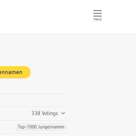
menü
gennamen
338 Votings
Top-1000 Jungennamen