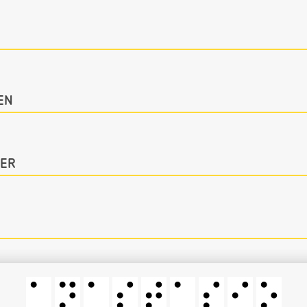
EN
ER