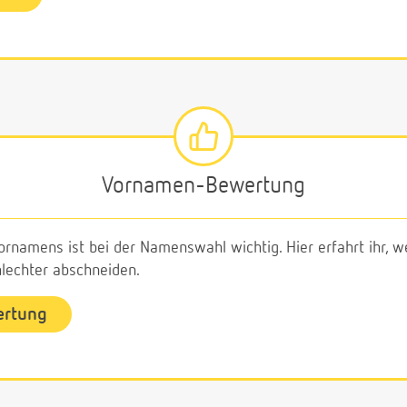
Vornamen-Bewertung
ornamens ist bei der Namenswahl wichtig. Hier erfahrt ihr,
echter abschneiden.
ertung