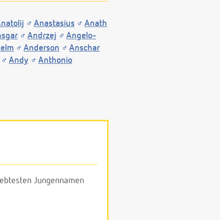
natolij
Anastasius
Anath
sgar
Andrzej
Angelo-
elm
Anderson
Anschar
Andy
Anthonio
eliebtesten Jungennamen