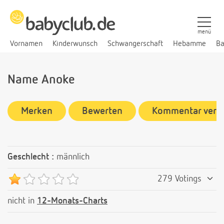
menü
Vornamen
Kinderwunsch
Schwangerschaft
Hebamme
Ba
Name Anoke
Merken
Bewerten
Kommentar verf
Geschlecht :
männlich
279 Votings
nicht in
12-Monats-Charts