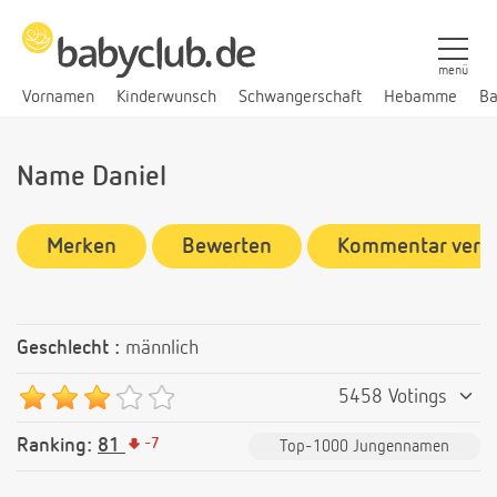
menü
Vornamen
Kinderwunsch
Schwangerschaft
Hebamme
Ba
Name Daniel
Merken
Bewerten
Kommentar verf
Geschlecht :
männlich
5458 Votings
Ranking:
81
-
7
Top-1000 Jungennamen