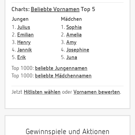
Charts:
Beliebte Vornamen
Top 5
Jungen
Mädchen
1.
Julius
1.
Sophia
2.
Emilian
2.
Amelia
3.
Henry
3.
Amy
4.
Jannik
4.
Josephine
5.
Erik
5.
Juna
Top 1000:
beliebte Jungennamen
Top 1000:
beliebte Mädchennamen
Jetzt
Hitlisten wählen
oder
Vornamen bewerten
.
Gewinnspiele und Aktionen