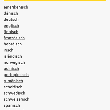
amerikanisch
dänisch
deutsch
englisch
finnisch
französisch
hebräisch
irisch
isländisch
norwegisch
polnisch
portugiesisch
rumänisch
schottisch
schwedisch
schweizerisch
spanisch