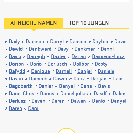
ÄHNLICHE NAMEN
TOP 10 JUNGEN
Daily
Daemon
Darryl
Damion
Dayton
Davie
Dawid
Dankward
Davy
Dankmar
Danni
Davio
Darragh
Daxter
Darian
Daimeon-Luca
Darron
Darío
Dariusch
Dalibor
Dasty
Dafydd
Danique
Darnell
Danjel
Daniele
Dastin
Daminik
Dawer
Daris
Darijan
Dain
Dagoberth
Daniar
Danyal
Dane
Davis
Dane-Chris
Darius
Daniel julius
Dasdf
Dalen
Dariusz
Daven
Daran
Dawen
Danio
Danyel
Daren
Danil